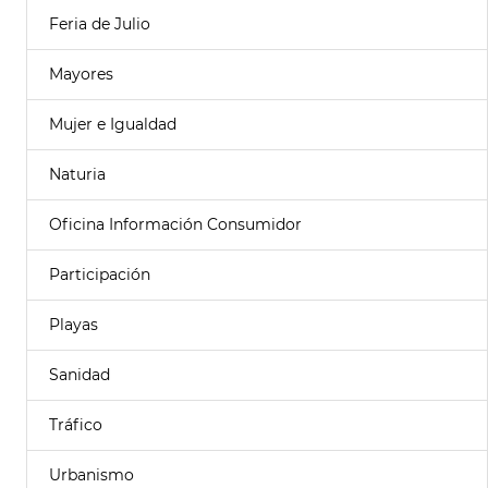
Feria de Julio
Mayores
Mujer e Igualdad
Naturia
Oficina Información Consumidor
Participación
Playas
Sanidad
Tráfico
Urbanismo