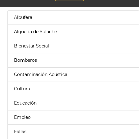
Albufera
Alquería de Solache
Bienestar Social
Bomberos
Contaminación Acústica
Cultura
Educación
Empleo
Fallas