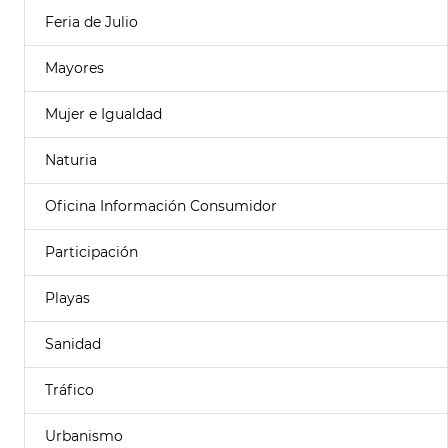
Feria de Julio
Mayores
Mujer e Igualdad
Naturia
Oficina Información Consumidor
Participación
Playas
Sanidad
Tráfico
Urbanismo