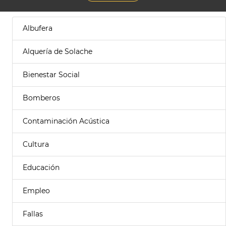
Albufera
Alquería de Solache
Bienestar Social
Bomberos
Contaminación Acústica
Cultura
Educación
Empleo
Fallas