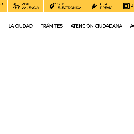
NO
VISIT
SEDE
CITA
A
VALENCIA
ELECTRÓNICA
PREVIA
O
LA CIUDAD
TRÁMITES
ATENCIÓN CIUDADANA
A