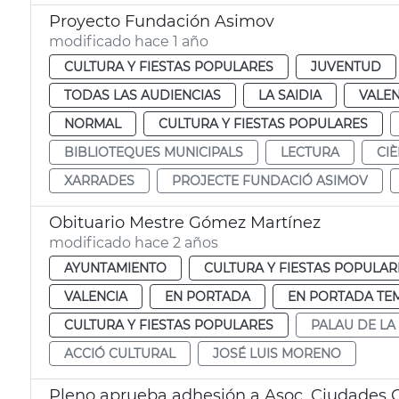
Proyecto Fundación Asimov
modificado hace 1 año
CULTURA Y FIESTAS POPULARES
JUVENTUD
TODAS LAS AUDIENCIAS
LA SAIDIA
VALEN
NORMAL
CULTURA Y FIESTAS POPULARES
BIBLIOTEQUES MUNICIPALS
LECTURA
CIÈ
XARRADES
PROJECTE FUNDACIÓ ASIMOV
Obituario Mestre Gómez Martínez
modificado hace 2 años
AYUNTAMIENTO
CULTURA Y FIESTAS POPULAR
VALENCIA
EN PORTADA
EN PORTADA TE
CULTURA Y FIESTAS POPULARES
PALAU DE LA
ACCIÓ CULTURAL
JOSÉ LUIS MORENO
Pleno aprueba adhesión a Asoc. Ciudades 