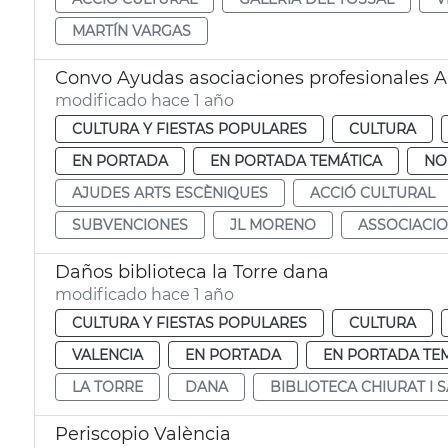
MARTÍN VARGAS
Convo Ayudas asociaciones profesionales A
modificado hace 1 año
CULTURA Y FIESTAS POPULARES
CULTURA
EN PORTADA
EN PORTADA TEMÁTICA
NO
AJUDES ARTS ESCÈNIQUES
ACCIÓ CULTURAL
SUBVENCIONES
JL MORENO
ASSOCIACI
Daños biblioteca la Torre dana
modificado hace 1 año
CULTURA Y FIESTAS POPULARES
CULTURA
VALENCIA
EN PORTADA
EN PORTADA TE
LA TORRE
DANA
BIBLIOTECA CHIURAT I 
Periscopio València