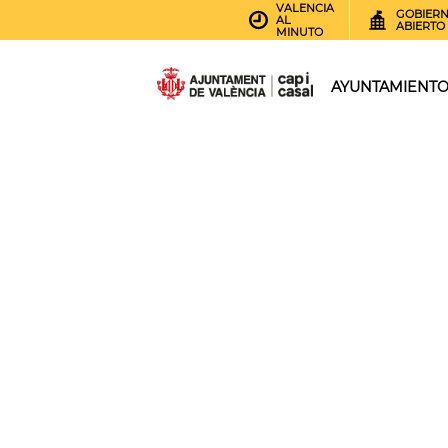
VALENCIA
GOBIER
AL
ABIERTO
MINUTO
AYUNTAMIENT