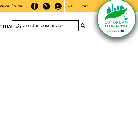
PPVALÈNCIA
VAL
CAS
CTUALIDAD