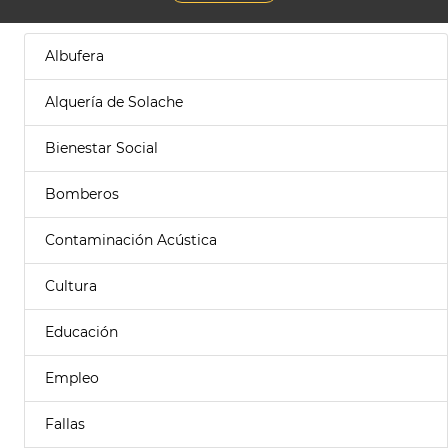
Albufera
Alquería de Solache
Bienestar Social
Bomberos
Contaminación Acústica
Cultura
Educación
Empleo
Fallas