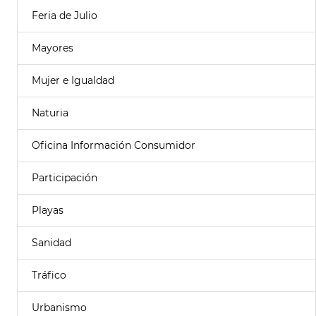
Feria de Julio
Mayores
Mujer e Igualdad
Naturia
Oficina Información Consumidor
Participación
Playas
Sanidad
Tráfico
Urbanismo