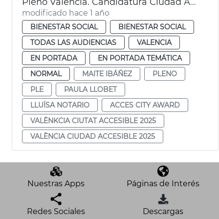
Pleno València. Candidatura Ciudad Accesible 2025
modificado hace 1 año
BIENESTAR SOCIAL
BIENESTAR SOCIAL
TODAS LAS AUDIENCIAS
VALENCIA
EN PORTADA
EN PORTADA TEMÁTICA
NORMAL
MAITE IBÁÑEZ
PLENO
PLE
PAULA LLOBET
LLUÏSA NOTARIO
ACCES CITY AWARD
VALÈNKCIA CIUTAT ACCESIBLE 2025
VALÈNCIA CIUDAD ACCESIBLE 2025
Nuestras Apps
Páginas de Interés
Redes Sociales
Descargas