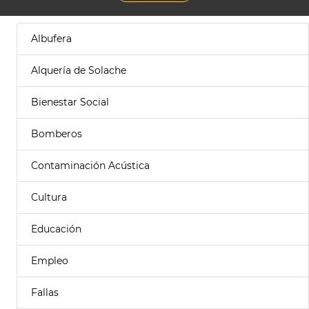
Albufera
Alquería de Solache
Bienestar Social
Bomberos
Contaminación Acústica
Cultura
Educación
Empleo
Fallas