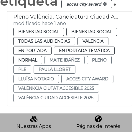
etiqueta
.
acces city award
Pleno València. Candidatura Ciudad Accesible 2025
modificado hace 1 año
BIENESTAR SOCIAL
BIENESTAR SOCIAL
TODAS LAS AUDIENCIAS
VALENCIA
EN PORTADA
EN PORTADA TEMÁTICA
NORMAL
MAITE IBÁÑEZ
PLENO
PLE
PAULA LLOBET
LLUÏSA NOTARIO
ACCES CITY AWARD
VALÈNKCIA CIUTAT ACCESIBLE 2025
VALÈNCIA CIUDAD ACCESIBLE 2025
Nuestras Apps
Páginas de Interés