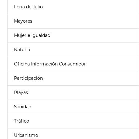
Feria de Julio
Mayores
Mujer e Igualdad
Naturia
Oficina Información Consumidor
Participación
Playas
Sanidad
Tráfico
Urbanismo