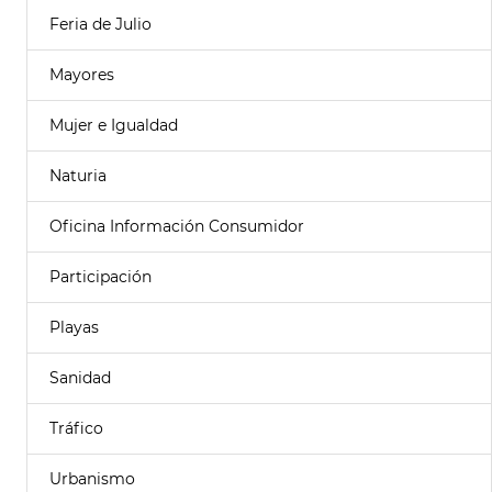
Feria de Julio
Mayores
Mujer e Igualdad
Naturia
Oficina Información Consumidor
Participación
Playas
Sanidad
Tráfico
Urbanismo