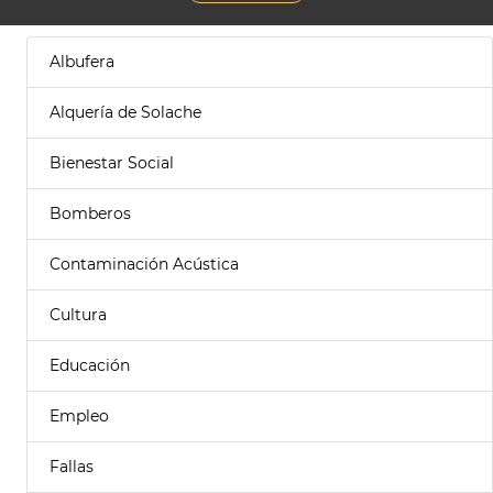
Albufera
Alquería de Solache
Bienestar Social
Bomberos
Contaminación Acústica
Cultura
Educación
Empleo
Fallas