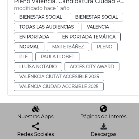
Pleno València. Candidatura Ciudad Accesible 2025
modificado hace 1 año
BIENESTAR SOCIAL
BIENESTAR SOCIAL
TODAS LAS AUDIENCIAS
VALENCIA
EN PORTADA
EN PORTADA TEMÁTICA
NORMAL
MAITE IBÁÑEZ
PLENO
PLE
PAULA LLOBET
LLUÏSA NOTARIO
ACCES CITY AWARD
VALÈNKCIA CIUTAT ACCESIBLE 2025
VALÈNCIA CIUDAD ACCESIBLE 2025
Nuestras Apps
Páginas de Interés
Redes Sociales
Descargas