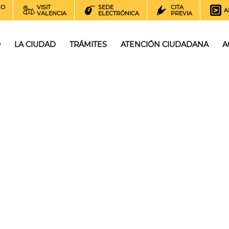
NO
VISIT
SEDE
CITA
A
VALENCIA
ELECTRÓNICA
PREVIA
O
LA CIUDAD
TRÁMITES
ATENCIÓN CIUDADANA
A