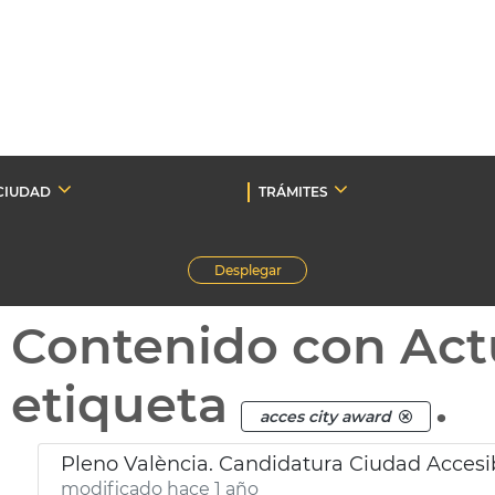
CIUDAD
TRÁMITES
Desplegar
Contenido con Act
etiqueta
.
acces city award
Pleno València. Candidatura Ciudad Accesi
modificado hace 1 año