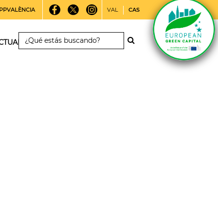
PPVALÈNCIA
VAL
CAS
CTUALIDAD