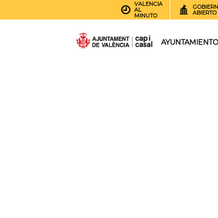
VALENCIA
GOBIER
AL
ABIERTO
MINUTO
AYUNTAMIENT