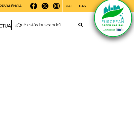
PPVALÈNCIA
VAL
CAS
CTUALIDAD