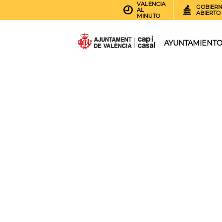
VALENCIA
GOBIER
AL
ABIERTO
MINUTO
AYUNTAMIENT