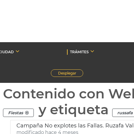
CIUDAD
TRÁMITES
Desplegar
Contenido con We
y etiqueta
Fiestas
russafa
Campaña No explotes las Fallas. Ruzafa Va
modificado hace 4 meses