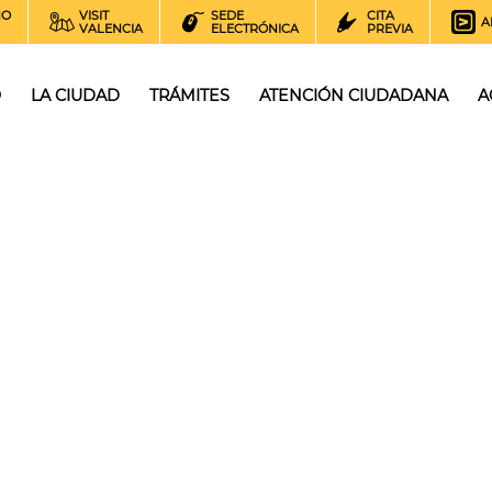
NO
VISIT
SEDE
CITA
A
VALENCIA
ELECTRÓNICA
PREVIA
O
LA CIUDAD
TRÁMITES
ATENCIÓN CIUDADANA
A