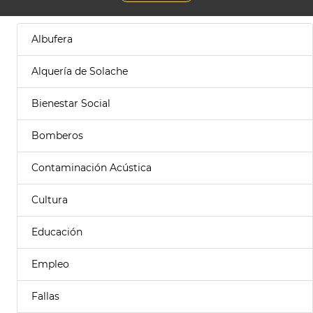
Albufera
Alquería de Solache
Bienestar Social
Bomberos
Contaminación Acústica
Cultura
Educación
Empleo
Fallas