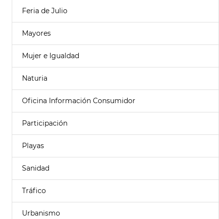
Feria de Julio
Mayores
Mujer e Igualdad
Naturia
Oficina Información Consumidor
Participación
Playas
Sanidad
Tráfico
Urbanismo