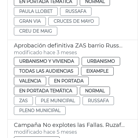
EN PORTADA TEMÁTICA
NORMAL
PAULA LLOBET
RUSSAFA
GRAN VIA
CRUCES DE MAYO
CREU DE MAIG
Aprobación definitiva ZAS barrio Russafa València
modificado hace 3 meses
URBANISMO Y VIVIENDA
URBANISMO
TODAS LAS AUDIENCIAS
EIXAMPLE
VALENCIA
EN PORTADA
EN PORTADA TEMÁTICA
NORMAL
ZAS
PLE MUNICIPAL
RUSSAFA
PLENO MUNICIPAL
Campaña No explotes las Fallas. Ruzafa València
modificado hace 5 meses