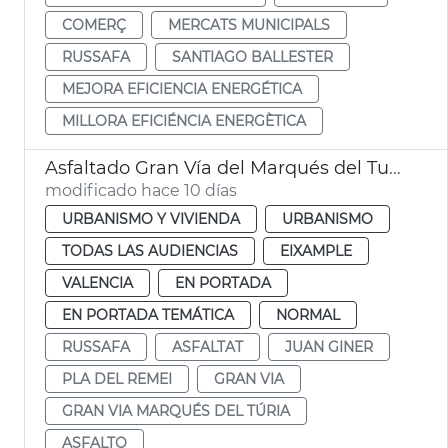
COMERÇ
MERCATS MUNICIPALS
RUSSAFA
SANTIAGO BALLESTER
MEJORA EFICIENCIA ENERGÉTICA
MILLORA EFICIÉNCIA ENERGÈTICA
Asfaltado Gran Vía del Marqués del Turia València
modificado hace 10 días
URBANISMO Y VIVIENDA
URBANISMO
TODAS LAS AUDIENCIAS
EIXAMPLE
VALENCIA
EN PORTADA
EN PORTADA TEMÁTICA
NORMAL
RUSSAFA
ASFALTAT
JUAN GINER
PLA DEL REMEI
GRAN VIA
GRAN VIA MARQUÉS DEL TÚRIA
ASFALTO