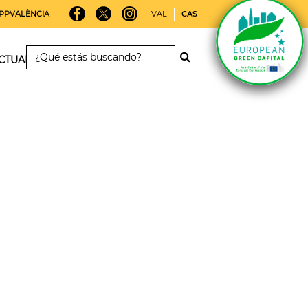
PPVALÈNCIA
VAL
CAS
CTUALIDAD