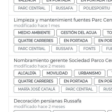
VALENCIA
EN PORTADA
EN PORTADA TE
PARC CENTRAL
RUSSAFA
POLIESPORTIU
Limpieza y mantenimient fuentes Parc Cent
modificado hace 1 mes
MEDIO AMBIENTE
GESTIÓN DEL AGUA
TO
QUATRE CARRERES
EN PORTADA
EN POR
PARC CENTRAL
RUSSAFA
FONTS
FU
Nombramiento gerente Sociedad Parco Cen
modificado hace 2 meses
ALCALDÍA
MOVILIDAD
URBANISMO
QUATRE CARRERES
EN PORTADA
EN POR
MARÍA JOSÉ CATALÁ
PARC CENTRAL
RUS
Decoración persianas Russafa
modificado hace 2 meses