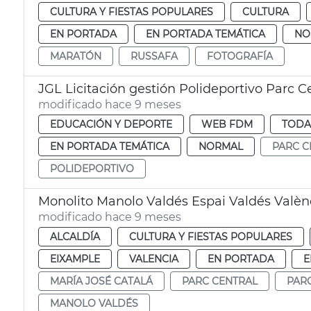
CULTURA Y FIESTAS POPULARES
CULTURA
EN PORTADA
EN PORTADA TEMÁTICA
NO
MARATÓN
RUSSAFA
FOTOGRAFÍA
JGL Licitación gestión Polideportivo Parc C
modificado hace 9 meses
EDUCACIÓN Y DEPORTE
WEB FDM
TODA
EN PORTADA TEMÁTICA
NORMAL
PARC C
POLIDEPORTIVO
Monolito Manolo Valdés Espai Valdés Valèn
modificado hace 9 meses
ALCALDÍA
CULTURA Y FIESTAS POPULARES
EIXAMPLE
VALENCIA
EN PORTADA
E
MARÍA JOSÉ CATALÁ
PARC CENTRAL
PAR
MANOLO VALDÉS