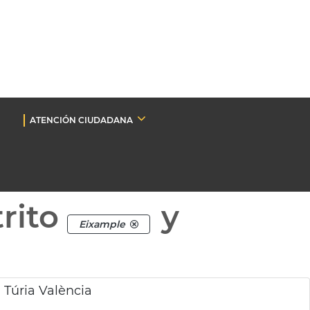
ATENCIÓN CIUDADANA
rito
y
Eixample
 Túria València