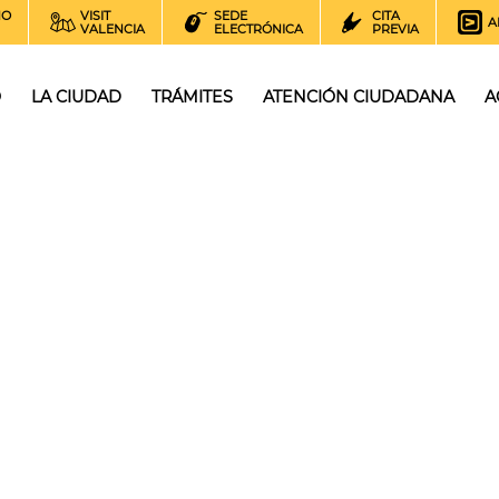
NO
VISIT
SEDE
CITA
A
VALENCIA
ELECTRÓNICA
PREVIA
O
LA CIUDAD
TRÁMITES
ATENCIÓN CIUDADANA
A