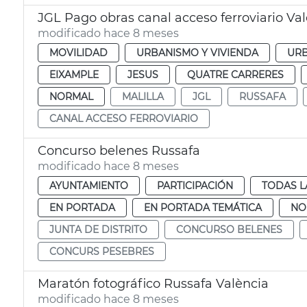
JGL Pago obras canal acceso ferroviario Va
modificado hace 8 meses
MOVILIDAD
URBANISMO Y VIVIENDA
UR
EIXAMPLE
JESUS
QUATRE CARRERES
NORMAL
MALILLA
JGL
RUSSAFA
CANAL ACCESO FERROVIARIO
Concurso belenes Russafa
modificado hace 8 meses
AYUNTAMIENTO
PARTICIPACIÓN
TODAS L
EN PORTADA
EN PORTADA TEMÁTICA
NO
JUNTA DE DISTRITO
CONCURSO BELENES
CONCURS PESEBRES
Maratón fotográfico Russafa València
modificado hace 8 meses