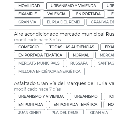
MOVILIDAD
URBANISMO Y VIVIENDA
UR
EIXAMPLE
VALENCIA
EN PORTADA
E
GRAN VIA
EL PLA DEL REMEI
GRAN VIA D
Aire acondicionado mercado municipal Rus
modificado hace 3 días
COMERCIO
TODAS LAS AUDIENCIAS
EIXA
EN PORTADA TEMÁTICA
NORMAL
MERCA
MERCATS MUNICIPALS
RUSSAFA
SANTIA
MILLORA EFICIÉNCIA ENERGÈTICA
Asfaltado Gran Vía del Marqués del Turia V
modificado hace 7 días
URBANISMO Y VIVIENDA
URBANISMO
TO
EN PORTADA
EN PORTADA TEMÁTICA
NO
JUAN GINER
PLA DEL REMEI
GRAN VIA