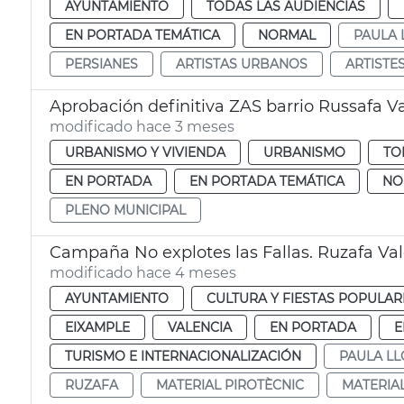
AYUNTAMIENTO
TODAS LAS AUDIENCIAS
EN PORTADA TEMÁTICA
NORMAL
PAULA 
PERSIANES
ARTISTAS URBANOS
ARTISTE
Aprobación definitiva ZAS barrio Russafa V
modificado hace 3 meses
URBANISMO Y VIVIENDA
URBANISMO
TO
EN PORTADA
EN PORTADA TEMÁTICA
NO
PLENO MUNICIPAL
Campaña No explotes las Fallas. Ruzafa Va
modificado hace 4 meses
AYUNTAMIENTO
CULTURA Y FIESTAS POPULAR
EIXAMPLE
VALENCIA
EN PORTADA
E
TURISMO E INTERNACIONALIZACIÓN
PAULA LL
RUZAFA
MATERIAL PIROTÈCNIC
MATERIA