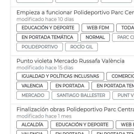
Empieza a funcionar Polideportivo Parc Cen
modificado hace 10 días
EDUCACIÓN Y DEPORTE
WEB FDM
TODA
EN PORTADA TEMÁTICA
NORMAL
PARC C
POLIDEPORTIVO
ROCÍO GIL
Punto violeta Mercado Russafa València
modificado hace 15 días
IGUALDAD Y POLÍTICAS INCLUSIVAS
COMERCI
VALENCIA
EN PORTADA
EN PORTADA TE
MERCADO
SANTIAGO BALLESTER
PUNT V
Finalización obras Polideportivo Parc Centr
modificado hace 1 mes
ALCALDÍA
EDUCACIÓN Y DEPORTE
WEB 