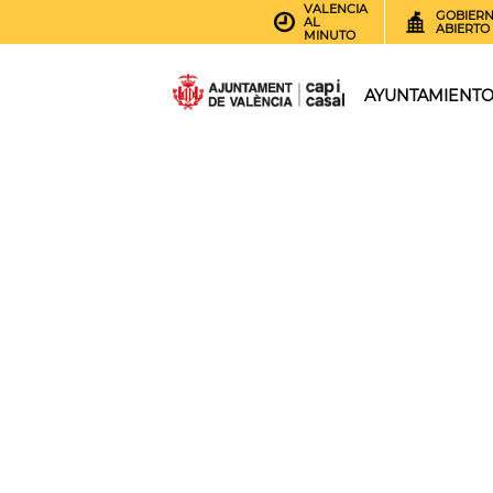
VALENCIA
GOBIER
AL
ABIERTO
MINUTO
AYUNTAMIENT