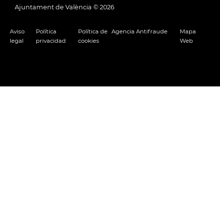
Ajuntament de València ©
2026
Aviso
Política
Política de
Agencia Antifraude
Mapa
legal
privacidad
cookies
Web