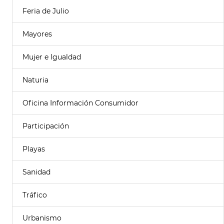
Feria de Julio
Mayores
Mujer e Igualdad
Naturia
Oficina Información Consumidor
Participación
Playas
Sanidad
Tráfico
Urbanismo