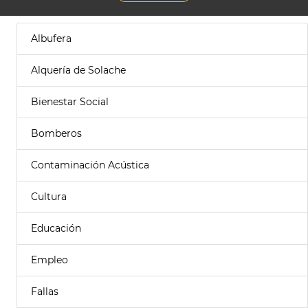
Albufera
Alquería de Solache
Bienestar Social
Bomberos
Contaminación Acústica
Cultura
Educación
Empleo
Fallas