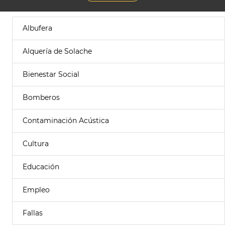
Albufera
Alquería de Solache
Bienestar Social
Bomberos
Contaminación Acústica
Cultura
Educación
Empleo
Fallas