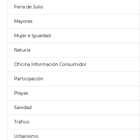
Feria de Julio
Mayores
Mujer e Igualdad
Naturia
Oficina Información Consumidor
Participación
Playas
Sanidad
Tráfico
Urbanismo