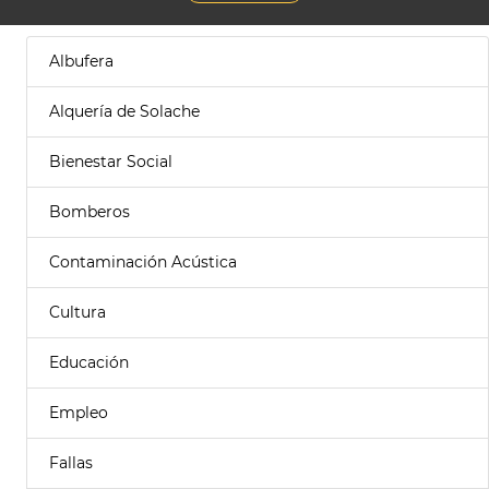
Albufera
Alquería de Solache
Bienestar Social
Bomberos
Contaminación Acústica
Cultura
Educación
Empleo
Fallas