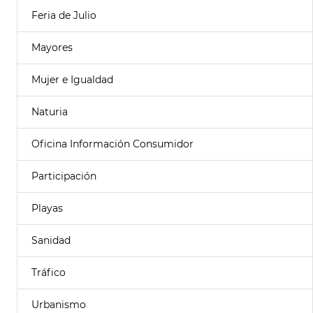
Feria de Julio
Mayores
Mujer e Igualdad
Naturia
Oficina Información Consumidor
Participación
Playas
Sanidad
Tráfico
Urbanismo