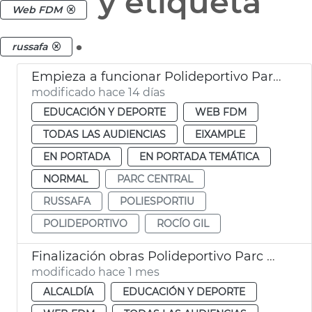
y etiqueta
Web FDM
.
russafa
Empieza a funcionar Polideportivo Parc Central València
modificado hace 14 días
EDUCACIÓN Y DEPORTE
WEB FDM
TODAS LAS AUDIENCIAS
EIXAMPLE
EN PORTADA
EN PORTADA TEMÁTICA
NORMAL
PARC CENTRAL
RUSSAFA
POLIESPORTIU
POLIDEPORTIVO
ROCÍO GIL
Finalización obras Polideportivo Parc Central València
modificado hace 1 mes
ALCALDÍA
EDUCACIÓN Y DEPORTE