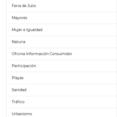
Feria de Julio
Mayores
Mujer e Igualdad
Naturia
Oficina Información Consumidor
Participación
Playas
Sanidad
Tráfico
Urbanismo