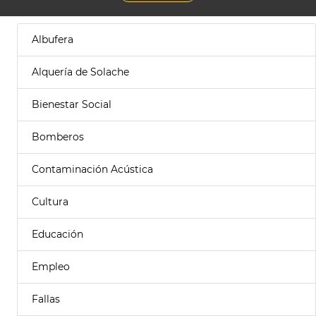
Albufera
Alquería de Solache
Bienestar Social
Bomberos
Contaminación Acústica
Cultura
Educación
Empleo
Fallas