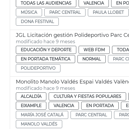
TODAS LAS AUDIENCIAS
VALENCIA
EN P
MÚSICA
PARC CENTRAL
PAULA LLOBET
DONA FESTIVAL
JGL Licitación gestión Polideportivo Parc C
modificado hace 9 meses
EDUCACIÓN Y DEPORTE
WEB FDM
TODA
EN PORTADA TEMÁTICA
NORMAL
PARC C
POLIDEPORTIVO
Monolito Manolo Valdés Espai Valdés Valèn
modificado hace 9 meses
ALCALDÍA
CULTURA Y FIESTAS POPULARES
EIXAMPLE
VALENCIA
EN PORTADA
E
MARÍA JOSÉ CATALÁ
PARC CENTRAL
PAR
MANOLO VALDÉS