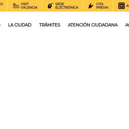
NO
VISIT
SEDE
CITA
A
VALENCIA
ELECTRÓNICA
PREVIA
O
LA CIUDAD
TRÁMITES
ATENCIÓN CIUDADANA
A