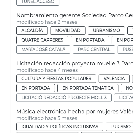
TÚNEL ACCESO
Nombramiento gerente Sociedad Parco Cen
modificado hace 2 meses
ALCALDÍA
MOVILIDAD
URBANISMO
QUATRE CARRERES
EN PORTADA
EN POR
MARÍA JOSÉ CATALÁ
PARC CENTRAL
RUS
Licitación redacción proyecto muelle 3 Parc
modificado hace 4 meses
CULTURA Y FIESTAS POPULARES
VALENCIA
EN PORTADA
EN PORTADA TEMÁTICA
NO
LICITACIÓ REDACCIÓ PROJECTE MOLL 3
LICIT
Música electrónica hecha por mujeres Valè
modificado hace 5 meses
IGUALDAD Y POLÍTICAS INCLUSIVAS
TURISMO