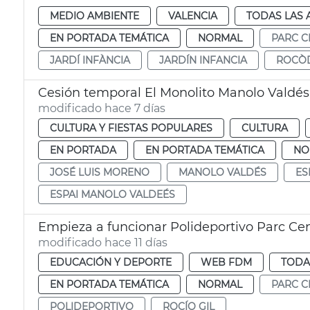
MEDIO AMBIENTE
VALENCIA
TODAS LAS 
EN PORTADA TEMÁTICA
NORMAL
PARC C
JARDÍ INFÀNCIA
JARDÍN INFANCIA
ROCÒ
Cesión temporal El Monolito Manolo Valdés
modificado hace 7 días
CULTURA Y FIESTAS POPULARES
CULTURA
EN PORTADA
EN PORTADA TEMÁTICA
NO
JOSÉ LUIS MORENO
MANOLO VALDÉS
ES
ESPAI MANOLO VALDEÉS
Empieza a funcionar Polideportivo Parc Cen
modificado hace 11 días
EDUCACIÓN Y DEPORTE
WEB FDM
TODA
EN PORTADA TEMÁTICA
NORMAL
PARC C
POLIDEPORTIVO
ROCÍO GIL