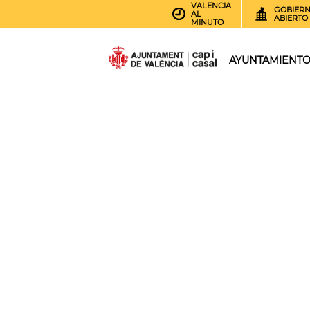
VALENCIA
GOBIER
AL
ABIERTO
MINUTO
AYUNTAMIENT