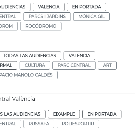
AUDIENCIAS
VALENCIA
EN PORTADA
ENTRAL
PARCS I JARDINS
MÓNICA GIL
DROM
ROCÓDROMO
TODAS LAS AUDIENCIAS
VALENCIA
RMAL
CULTURA
PARC CENTRAL
ART
PACIO MANOLO CALDÉS
tral València
S LAS AUDIENCIAS
EIXAMPLE
EN PORTADA
ENTRAL
RUSSAFA
POLIESPORTIU