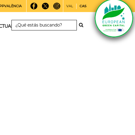
PPVALÈNCIA
VAL
CAS
CTUALIDAD