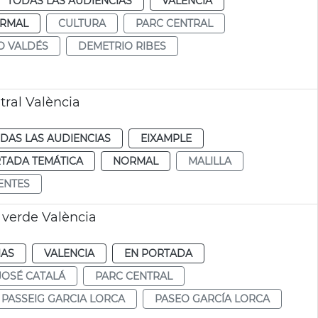
TODAS LAS AUDIENCIAS
VALENCIA
RMAL
CULTURA
PARC CENTRAL
 VALDÉS
DEMETRIO RIBES
ral València
DAS LAS AUDIENCIAS
EIXAMPLE
TADA TEMÁTICA
NORMAL
MALILLA
ENTES
 verde València
IAS
VALENCIA
EN PORTADA
JOSÉ CATALÁ
PARC CENTRAL
PASSEIG GARCIA LORCA
PASEO GARCÍA LORCA