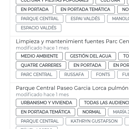
CULTURA Y FIESTAS POPULARES
CULTURA
EN PORTADA
EN PORTADA TEMÁTICA
NO
PARQUE CENTRAL
ESPAI VALDÉS
MANOLO
ESPACIO VALDÉS
Limpieza y mantenimient fuentes Parc Cent
modificado hace 1 mes
MEDIO AMBIENTE
GESTIÓN DEL AGUA
TO
QUATRE CARRERES
EN PORTADA
EN POR
PARC CENTRAL
RUSSAFA
FONTS
FU
Parque Central Paseo Garcia Lorca pulmón
modificado hace 1 mes
URBANISMO Y VIVIENDA
TODAS LAS AUDIENC
EN PORTADA TEMÁTICA
NORMAL
MARÍA 
PARQUE CENTRAL
KATHRYN GUSTAFSON