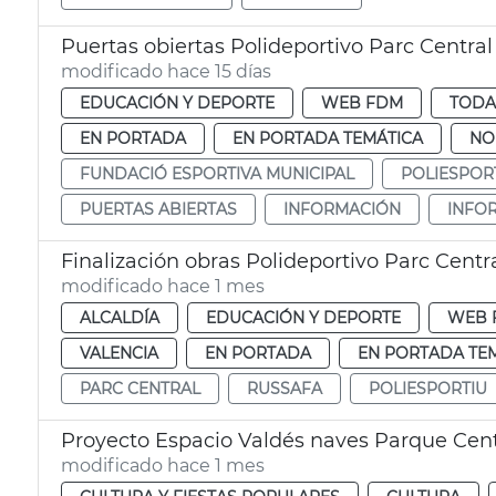
Puertas obiertas Polideportivo Parc Central
modificado hace 15 días
EDUCACIÓN Y DEPORTE
WEB FDM
TODA
EN PORTADA
EN PORTADA TEMÁTICA
NO
FUNDACIÓ ESPORTIVA MUNICIPAL
POLIESPOR
PUERTAS ABIERTAS
INFORMACIÓN
INFO
Finalización obras Polideportivo Parc Centr
modificado hace 1 mes
ALCALDÍA
EDUCACIÓN Y DEPORTE
WEB 
VALENCIA
EN PORTADA
EN PORTADA TE
PARC CENTRAL
RUSSAFA
POLIESPORTIU
Proyecto Espacio Valdés naves Parque Cent
modificado hace 1 mes