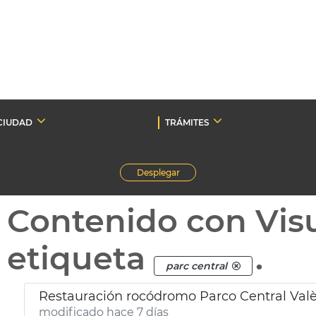
CIUDAD
TRÁMITES
Desplegar
Contenido con Vis
etiqueta
.
parc central
Restauración rocódromo Parco Central Val
modificado hace 7 días