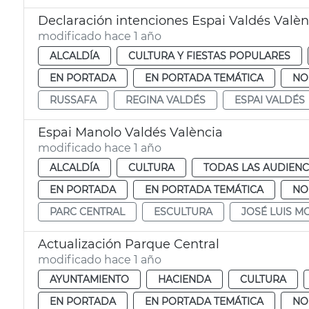
Declaración intenciones Espai Valdés Valèn
modificado hace 1 año
ALCALDÍA
CULTURA Y FIESTAS POPULARES
EN PORTADA
EN PORTADA TEMÁTICA
NO
RUSSAFA
REGINA VALDÉS
ESPAI VALDÉS
Espai Manolo Valdés València
modificado hace 1 año
ALCALDÍA
CULTURA
TODAS LAS AUDIENC
EN PORTADA
EN PORTADA TEMÁTICA
NO
PARC CENTRAL
ESCULTURA
JOSÉ LUIS 
Actualización Parque Central
modificado hace 1 año
AYUNTAMIENTO
HACIENDA
CULTURA
EN PORTADA
EN PORTADA TEMÁTICA
NO