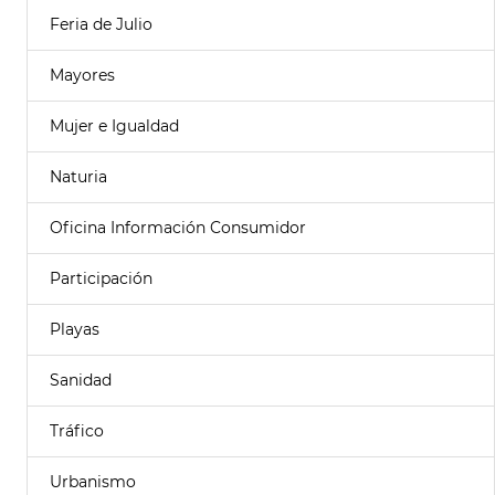
Feria de Julio
Mayores
Mujer e Igualdad
Naturia
Oficina Información Consumidor
Participación
Playas
Sanidad
Tráfico
Urbanismo