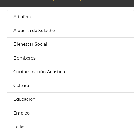
Albufera
Alquería de Solache
Bienestar Social
Bomberos
Contaminación Acústica
Cultura
Educación
Empleo
Fallas