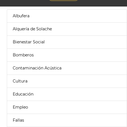
Albufera
Alquería de Solache
Bienestar Social
Bomberos
Contaminación Acústica
Cultura
Educación
Empleo
Fallas