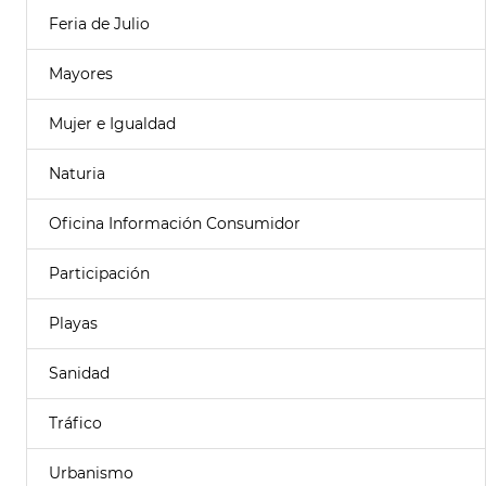
Feria de Julio
Mayores
Mujer e Igualdad
Naturia
Oficina Información Consumidor
Participación
Playas
Sanidad
Tráfico
Urbanismo