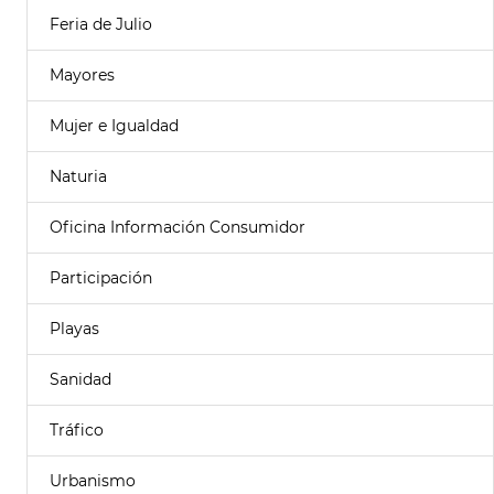
Feria de Julio
Mayores
Mujer e Igualdad
Naturia
Oficina Información Consumidor
Participación
Playas
Sanidad
Tráfico
Urbanismo