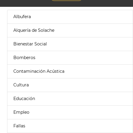
Albufera
Alquería de Solache
Bienestar Social
Bomberos
Contaminación Acústica
Cultura
Educación
Empleo
Fallas