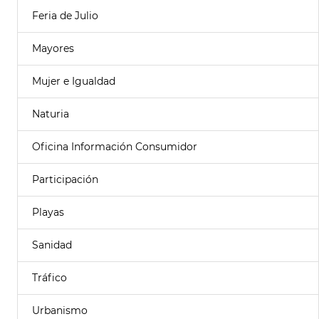
Feria de Julio
Mayores
Mujer e Igualdad
Naturia
Oficina Información Consumidor
Participación
Playas
Sanidad
Tráfico
Urbanismo