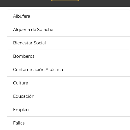
Albufera
Alquería de Solache
Bienestar Social
Bomberos
Contaminación Acústica
Cultura
Educación
Empleo
Fallas