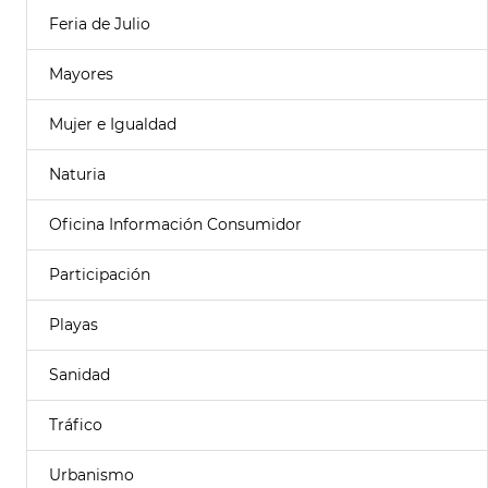
Feria de Julio
Mayores
Mujer e Igualdad
Naturia
Oficina Información Consumidor
Participación
Playas
Sanidad
Tráfico
Urbanismo