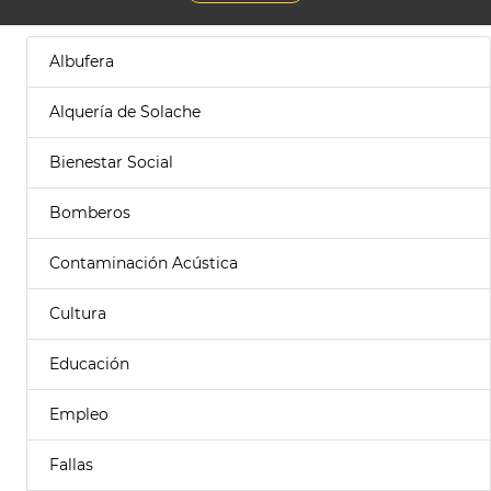
Albufera
Alquería de Solache
Bienestar Social
Bomberos
Contaminación Acústica
Cultura
Educación
Empleo
Fallas