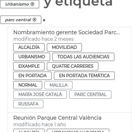
y etiqueta
Urbanismo
.
parc central
Nombramiento gerente Sociedad Parco Central València
modificado hace 2 meses
ALCALDÍA
MOVILIDAD
URBANISMO
TODAS LAS AUDIENCIAS
EIXAMPLE
QUATRE CARRERES
EN PORTADA
EN PORTADA TEMÁTICA
NORMAL
MALILLA
MARÍA JOSÉ CATALÁ
PARC CENTRAL
RUSSAFA
Reunión Parque Central València
modificado hace 1 año