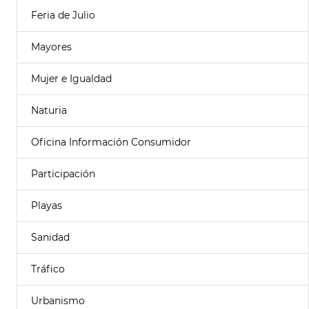
Feria de Julio
Mayores
Mujer e Igualdad
Naturia
Oficina Información Consumidor
Participación
Playas
Sanidad
Tráfico
Urbanismo