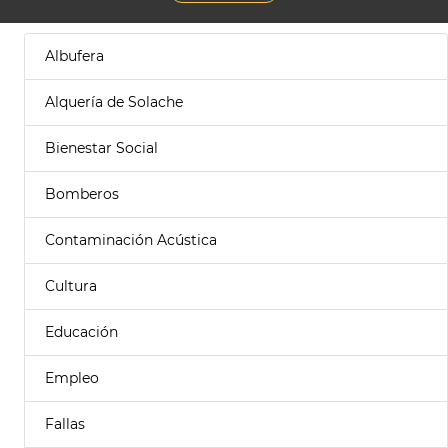
Albufera
Alquería de Solache
Bienestar Social
Bomberos
Contaminación Acústica
Cultura
Educación
Empleo
Fallas