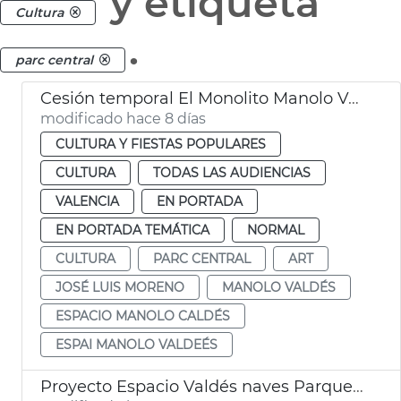
y etiqueta
Cultura
.
parc central
Cesión temporal El Monolito Manolo Valdés
modificado hace 8 días
CULTURA Y FIESTAS POPULARES
CULTURA
TODAS LAS AUDIENCIAS
VALENCIA
EN PORTADA
EN PORTADA TEMÁTICA
NORMAL
CULTURA
PARC CENTRAL
ART
JOSÉ LUIS MORENO
MANOLO VALDÉS
ESPACIO MANOLO CALDÉS
ESPAI MANOLO VALDEÉS
Proyecto Espacio Valdés naves Parque Central València