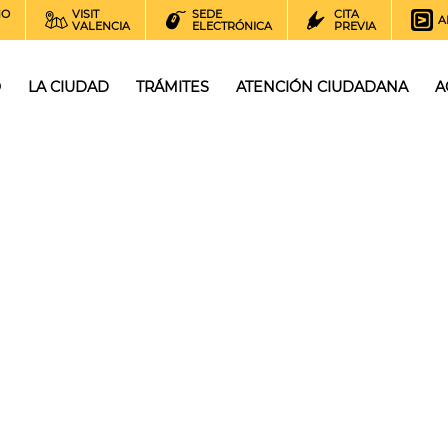
NO
VISIT
SEDE
CITA
A
VALENCIA
ELECTRÓNICA
PREVIA
O
LA CIUDAD
TRÁMITES
ATENCIÓN CIUDADANA
A