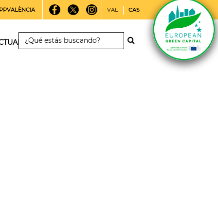
PPVALÈNCIA
VAL
CAS
CTUALIDAD