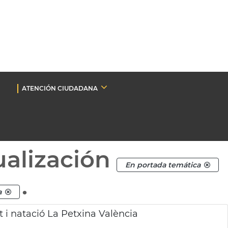
ATENCIÓN CIUDADANA
ualización
En portada temática
.
a
t i natació La Petxina València