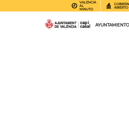
VALENCIA
GOBIER
AL
ABIERTO
MINUTO
AYUNTAMIENT