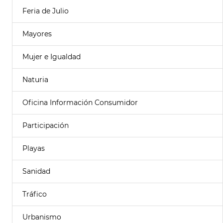
Feria de Julio
Mayores
Mujer e Igualdad
Naturia
Oficina Información Consumidor
Participación
Playas
Sanidad
Tráfico
Urbanismo