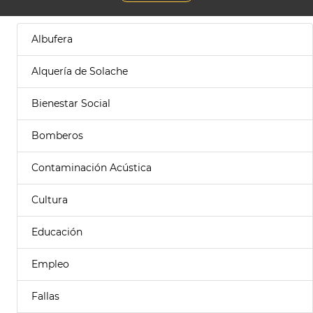
Albufera
Alquería de Solache
Bienestar Social
Bomberos
Contaminación Acústica
Cultura
Educación
Empleo
Fallas