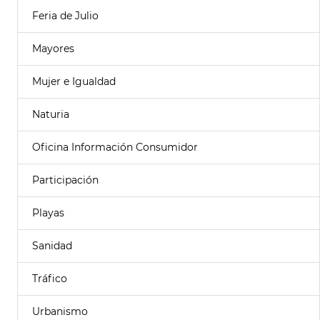
Feria de Julio
Mayores
Mujer e Igualdad
Naturia
Oficina Información Consumidor
Participación
Playas
Sanidad
Tráfico
Urbanismo