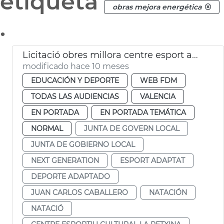
etiqueta
obras mejora energética
.
Licitació obres millora centre esport adaptat i natació La Petxina València
modificado hace 10 meses
EDUCACIÓN Y DEPORTE
WEB FDM
TODAS LAS AUDIENCIAS
VALENCIA
EN PORTADA
EN PORTADA TEMÁTICA
NORMAL
JUNTA DE GOVERN LOCAL
JUNTA DE GOBIERNO LOCAL
NEXT GENERATION
ESPORT ADAPTAT
DEPORTE ADAPTADO
JUAN CARLOS CABALLERO
NATACIÓN
NATACIÓ