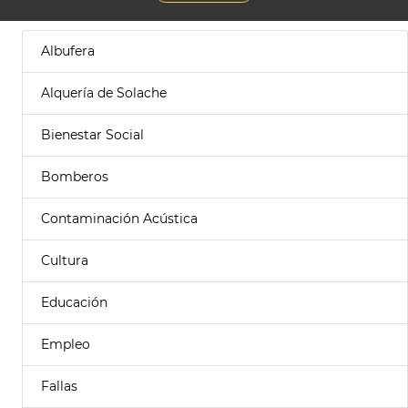
Albufera
Alquería de Solache
Bienestar Social
Bomberos
Contaminación Acústica
Cultura
Educación
Empleo
Fallas