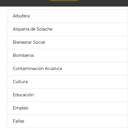
Albufera
Alquería de Solache
Bienestar Social
Bomberos
Contaminación Acústica
Cultura
Educación
Empleo
Fallas