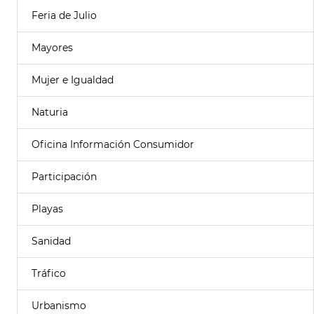
Feria de Julio
Mayores
Mujer e Igualdad
Naturia
Oficina Información Consumidor
Participación
Playas
Sanidad
Tráfico
Urbanismo