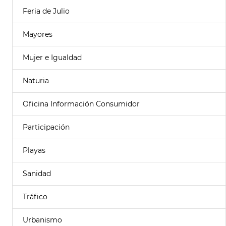
Feria de Julio
Mayores
Mujer e Igualdad
Naturia
Oficina Información Consumidor
Participación
Playas
Sanidad
Tráfico
Urbanismo