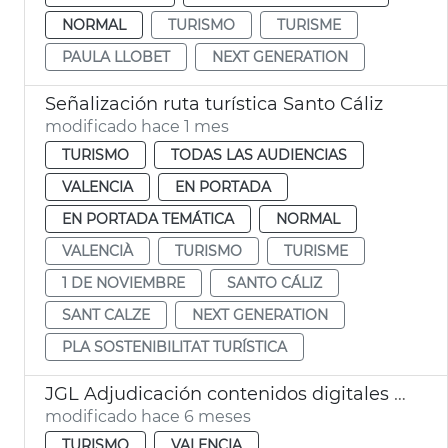
NORMAL
TURISMO
TURISME
PAULA LLOBET
NEXT GENERATION
Señalización ruta turística Santo Cáliz
modificado hace 1 mes
TURISMO
TODAS LAS AUDIENCIAS
VALENCIA
EN PORTADA
EN PORTADA TEMÁTICA
NORMAL
VALENCIÀ
TURISMO
TURISME
1 DE NOVIEMBRE
SANTO CÁLIZ
SANT CALZE
NEXT GENERATION
PLA SOSTENIBILITAT TURÍSTICA
JGL Adjudicación contenidos digitales exposición del Santo Cáliz València
modificado hace 6 meses
TURISMO
VALENCIA