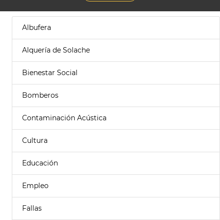
Albufera
Alquería de Solache
Bienestar Social
Bomberos
Contaminación Acústica
Cultura
Educación
Empleo
Fallas