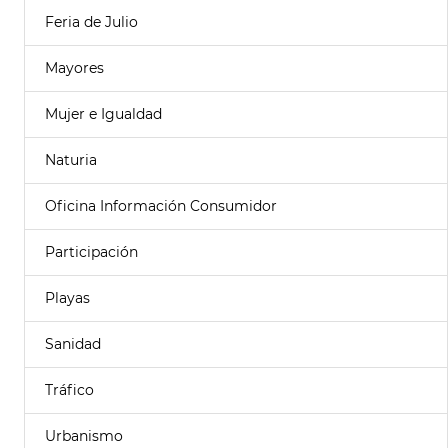
Feria de Julio
Mayores
Mujer e Igualdad
Naturia
Oficina Información Consumidor
Participación
Playas
Sanidad
Tráfico
Urbanismo