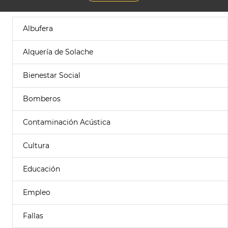
Albufera
Alquería de Solache
Bienestar Social
Bomberos
Contaminación Acústica
Cultura
Educación
Empleo
Fallas