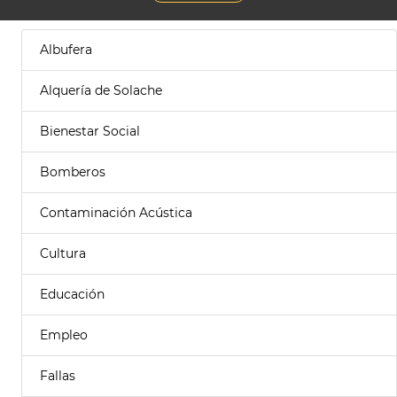
Albufera
Alquería de Solache
Bienestar Social
Bomberos
Contaminación Acústica
Cultura
Educación
Empleo
Fallas