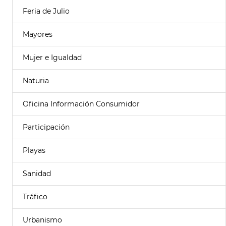
Feria de Julio
Mayores
Mujer e Igualdad
Naturia
Oficina Información Consumidor
Participación
Playas
Sanidad
Tráfico
Urbanismo