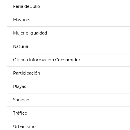
Feria de Julio
Mayores
Mujer e Igualdad
Naturia
Oficina Información Consumidor
Participación
Playas
Sanidad
Tráfico
Urbanismo