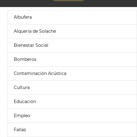
Albufera
Alquería de Solache
Bienestar Social
Bomberos
Contaminación Acústica
Cultura
Educación
Empleo
Fallas