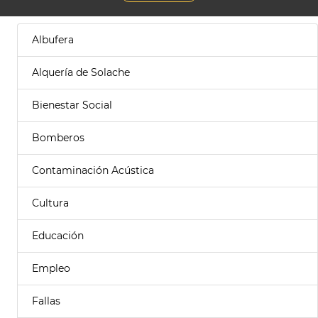
Albufera
Alquería de Solache
Bienestar Social
Bomberos
Contaminación Acústica
Cultura
Educación
Empleo
Fallas