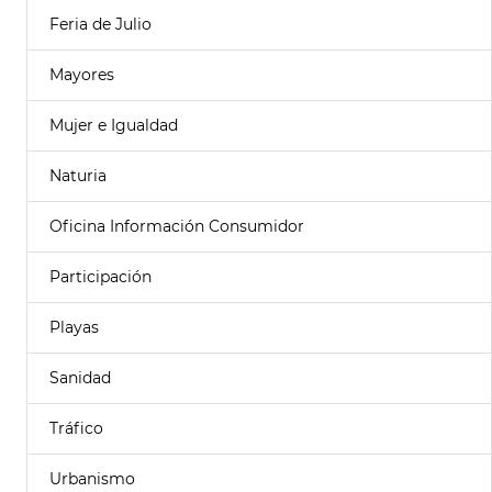
Feria de Julio
Mayores
Mujer e Igualdad
Naturia
Oficina Información Consumidor
Participación
Playas
Sanidad
Tráfico
Urbanismo