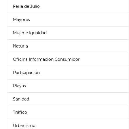
Feria de Julio
Mayores
Mujer e Igualdad
Naturia
Oficina Información Consumidor
Participación
Playas
Sanidad
Tráfico
Urbanismo