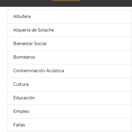
Albufera
Alquería de Solache
Bienestar Social
Bomberos
Contaminación Acústica
Cultura
Educación
Empleo
Fallas