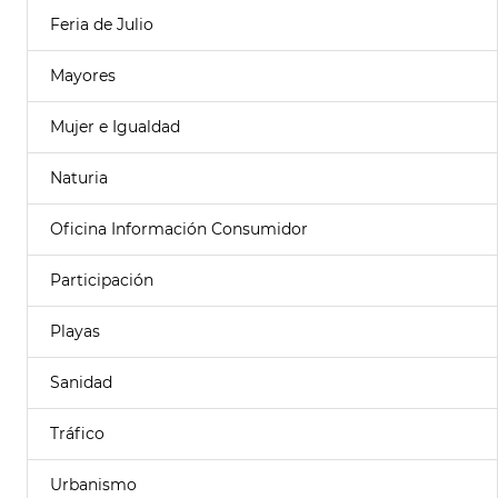
Feria de Julio
Mayores
Mujer e Igualdad
Naturia
Oficina Información Consumidor
Participación
Playas
Sanidad
Tráfico
Urbanismo