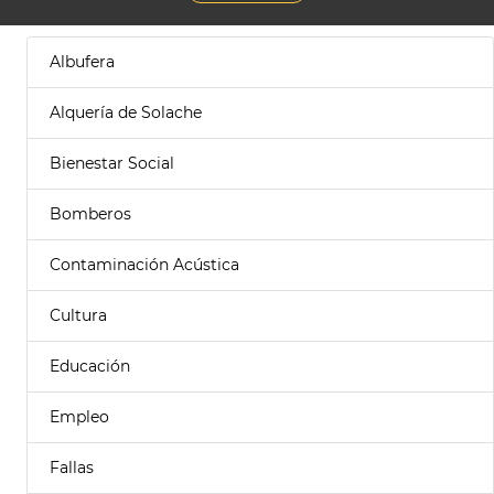
Albufera
Alquería de Solache
Bienestar Social
Bomberos
Contaminación Acústica
Cultura
Educación
Empleo
Fallas