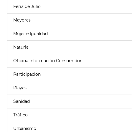
Feria de Julio
Mayores
Mujer e Igualdad
Naturia
Oficina Información Consumidor
Participación
Playas
Sanidad
Tráfico
Urbanismo