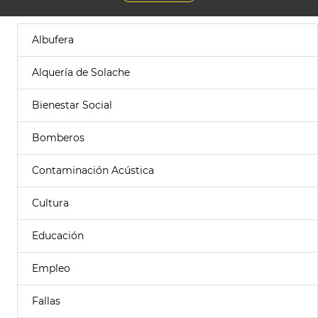
Albufera
Alquería de Solache
Bienestar Social
Bomberos
Contaminación Acústica
Cultura
Educación
Empleo
Fallas