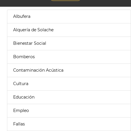
Albufera
Alquería de Solache
Bienestar Social
Bomberos
Contaminación Acústica
Cultura
Educación
Empleo
Fallas