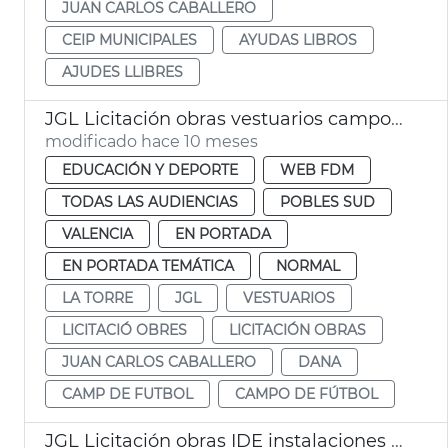
JUAN CARLOS CABALLERO
CEIP MUNICIPALES
AYUDAS LIBROS
AJUDES LLIBRES
JGL Licitación obras vestuarios campo fútbol La Torre
modificado hace 10 meses
EDUCACIÓN Y DEPORTE
WEB FDM
TODAS LAS AUDIENCIAS
POBLES SUD
VALENCIA
EN PORTADA
EN PORTADA TEMÁTICA
NORMAL
LA TORRE
JGL
VESTUARIOS
LICITACIÓ OBRES
LICITACIÓN OBRAS
JUAN CARLOS CABALLERO
DANA
CAMP DE FUTBOL
CAMPO DE FÚTBOL
JGL Licitación obras IDE instalaciones deportivas Castellar-l'Oliveral