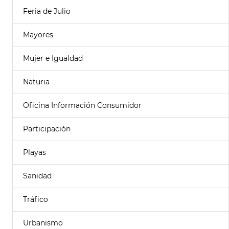
Feria de Julio
Mayores
Mujer e Igualdad
Naturia
Oficina Información Consumidor
Participación
Playas
Sanidad
Tráfico
Urbanismo