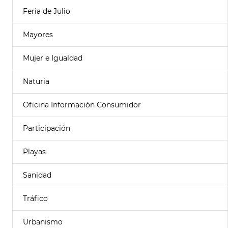
Feria de Julio
Mayores
Mujer e Igualdad
Naturia
Oficina Información Consumidor
Participación
Playas
Sanidad
Tráfico
Urbanismo