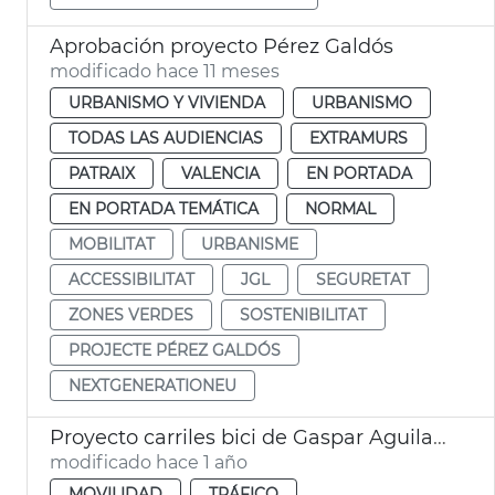
Aprobación proyecto Pérez Galdós
modificado hace 11 meses
URBANISMO Y VIVIENDA
URBANISMO
TODAS LAS AUDIENCIAS
EXTRAMURS
PATRAIX
VALENCIA
EN PORTADA
EN PORTADA TEMÁTICA
NORMAL
MOBILITAT
URBANISME
ACCESSIBILITAT
JGL
SEGURETAT
ZONES VERDES
SOSTENIBILITAT
PROJECTE PÉREZ GALDÓS
NEXTGENERATIONEU
Proyecto carriles bici de Gaspar Aguilar y Sant Vicent Màrtir
modificado hace 1 año
MOVILIDAD
TRÁFICO