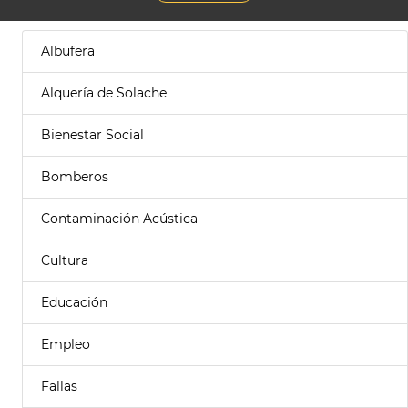
Albufera
Alquería de Solache
Bienestar Social
Bomberos
Contaminación Acústica
Cultura
Educación
Empleo
Fallas