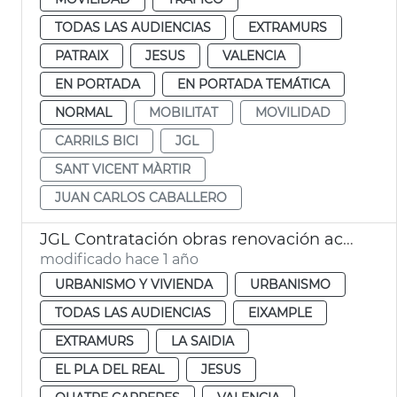
TODAS LAS AUDIENCIAS
EXTRAMURS
PATRAIX
JESUS
VALENCIA
EN PORTADA
EN PORTADA TEMÁTICA
NORMAL
MOBILITAT
MOVILIDAD
CARRILS BICI
JGL
SANT VICENT MÀRTIR
JUAN CARLOS CABALLERO
JGL Contratación obras renovación aceras València
modificado hace 1 año
URBANISMO Y VIVIENDA
URBANISMO
TODAS LAS AUDIENCIAS
EIXAMPLE
EXTRAMURS
LA SAIDIA
EL PLA DEL REAL
JESUS