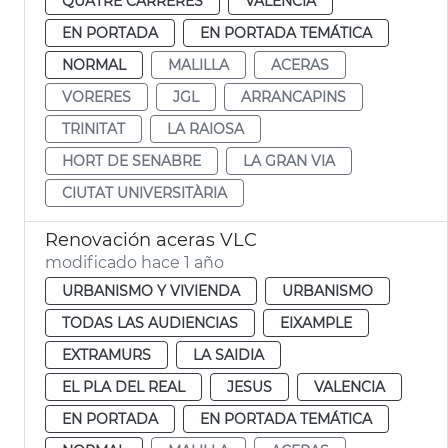
QUATRE CARRERES
VALENCIA
EN PORTADA
EN PORTADA TEMÁTICA
NORMAL
MALILLA
ACERAS
VORERES
JGL
ARRANCAPINS
TRINITAT
LA RAIOSA
HORT DE SENABRE
LA GRAN VIA
CIUTAT UNIVERSITÀRIA
Renovación aceras VLC
modificado hace 1 año
URBANISMO Y VIVIENDA
URBANISMO
TODAS LAS AUDIENCIAS
EIXAMPLE
EXTRAMURS
LA SAIDIA
EL PLA DEL REAL
JESUS
VALENCIA
EN PORTADA
EN PORTADA TEMÁTICA