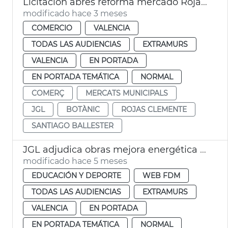
Licitación abres reforma mercado Rojas Clemente
modificado hace 3 meses
COMERCIO
VALENCIA
TODAS LAS AUDIENCIAS
EXTRAMURS
VALENCIA
EN PORTADA
EN PORTADA TEMÁTICA
NORMAL
COMERÇ
MERCATS MUNICIPALS
JGL
BOTÀNIC
ROJAS CLEMENTE
SANTIAGO BALLESTER
JGL adjudica obras mejora energética centro deportivo la Petxina València
modificado hace 5 meses
EDUCACIÓN Y DEPORTE
WEB FDM
TODAS LAS AUDIENCIAS
EXTRAMURS
VALENCIA
EN PORTADA
EN PORTADA TEMÁTICA
NORMAL