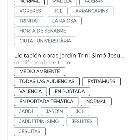
NORMAL
MALILLA
ACERAS
VORERES
JGL
ARRANCAPINS
TRINITAT
LA RAIOSA
HORTA DE SENABRE
CIUTAT UNIVERSITÀRIA
Licitación obras jardín Trini Simó Jesuitas
modificado hace 1 año
MEDIO AMBIENTE
TODAS LAS AUDIENCIAS
EXTRAMURS
VALENCIA
EN PORTADA
EN PORTADA TEMÁTICA
NORMAL
JARDÍ
JARDÍN
JGL
JARDÍ TRINI SIMÓ
JESUÏTES
JESUITAS