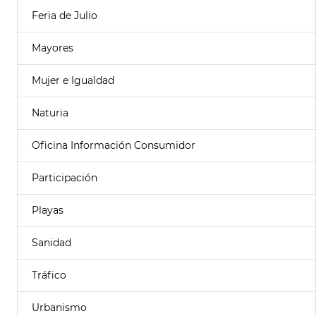
Feria de Julio
Mayores
Mujer e Igualdad
Naturia
Oficina Información Consumidor
Participación
Playas
Sanidad
Tráfico
Urbanismo