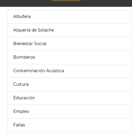
Albufera
Alquería de Solache
Bienestar Social
Bomberos
Contaminación Acústica
Cultura
Educación
Empleo
Fallas