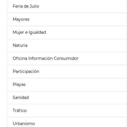
Feria de Julio
Mayores
Mujer e Igualdad
Naturia
Oficina Información Consumidor
Participación
Playas
Sanidad
Tráfico
Urbanismo