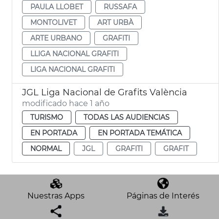
PAULA LLOBET
RUSSAFA
MONTOLIVET
ART URBÀ
ARTE URBANO
GRAFITI
LLIGA NACIONAL GRAFITI
LIGA NACIONAL GRAFITI
JGL Liga Nacional de Grafits València
modificado hace 1 año
TURISMO
TODAS LAS AUDIENCIAS
EN PORTADA
EN PORTADA TEMÁTICA
NORMAL
JGL
GRAFITI
GRAFIT
Nuestras Apps
Páginas de Interés