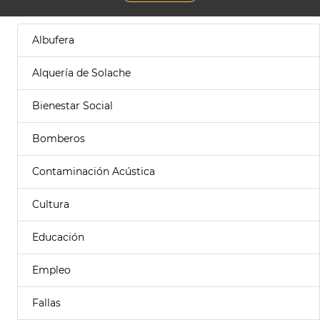
Albufera
Alquería de Solache
Bienestar Social
Bomberos
Contaminación Acústica
Cultura
Educación
Empleo
Fallas