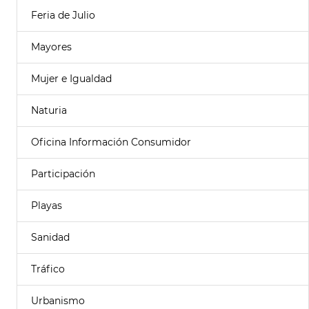
Feria de Julio
Mayores
Mujer e Igualdad
Naturia
Oficina Información Consumidor
Participación
Playas
Sanidad
Tráfico
Urbanismo