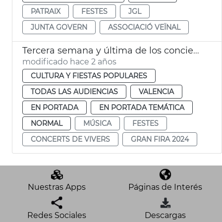
PATRAIX
FESTES
JGL
JUNTA GOVERN
ASSOCIACIÓ VEÏNAL
Tercera semana y última de los conciertos de Viveros
modificado hace 2 años
CULTURA Y FIESTAS POPULARES
TODAS LAS AUDIENCIAS
VALENCIA
EN PORTADA
EN PORTADA TEMÁTICA
NORMAL
MÚSICA
FESTES
CONCERTS DE VIVERS
GRAN FIRA 2024
Nuestras Apps
Páginas de Interés
Redes Sociales
Descargas