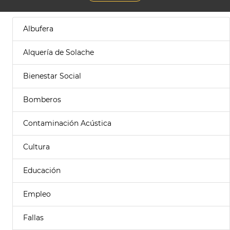
Albufera
Alquería de Solache
Bienestar Social
Bomberos
Contaminación Acústica
Cultura
Educación
Empleo
Fallas