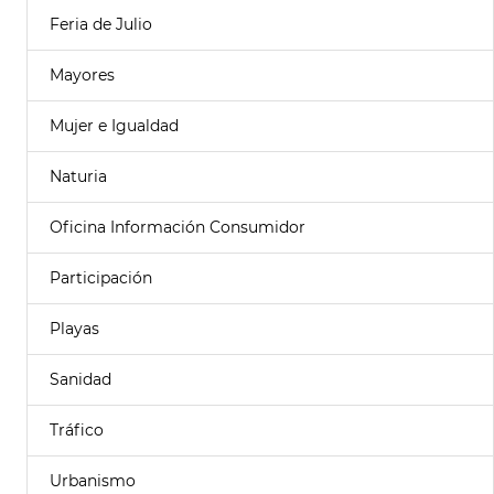
Feria de Julio
Mayores
Mujer e Igualdad
Naturia
Oficina Información Consumidor
Participación
Playas
Sanidad
Tráfico
Urbanismo