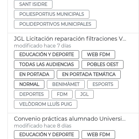
SANT ISIDRE
POLIESPORTIUS MUNICIPALS
POLIDEPORTIVOS MUNICIPALES
JGL Licitación reparación filtraciones Velódromo València
modificado hace 7 días
EDUCACIÓN Y DEPORTE
WEB FDM
TODAS LAS AUDIENCIAS
POBLES OEST
EN PORTADA
EN PORTADA TEMÁTICA
NORMAL
BENIMÀMET
ESPORTS
DEPORTES
FDM
JGL
VELÒDROM LLUÍS PUIG
Convenio prácticas alumnado Universidad Católica FDM València
modificado hace 8 días
EDUCACIÓN Y DEPORTE
WEB FDM