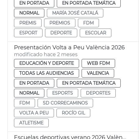
EN PORTADA
EN PORTADA TEMÁTICA
NORMAL
MARÍA JOSÉ CATALÁ
PREMIS
PREMIOS
FDM
ESPORT
DEPORTE
ESCOLAR
Presentación Volta a Peu València 2026
modificado hace 2 meses
EDUCACIÓN Y DEPORTE
WEB FDM
TODAS LAS AUDIENCIAS
VALENCIA
EN PORTADA
EN PORTADA TEMÁTICA
NORMAL
ESPORTS
DEPORTES
FDM
SD CORRECAMINOS
VOLTA A PEU
ROCÍO GIL
ATLETISME
Escuelas deportivas verano 2026 València FDM