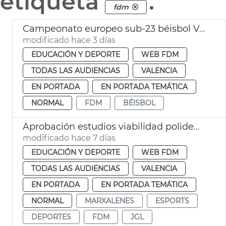
etiqueta
.
fdm
Campeonato europeo sub-23 béisbol València
modificado hace 3 días
EDUCACIÓN Y DEPORTE
WEB FDM
TODAS LAS AUDIENCIAS
VALENCIA
EN PORTADA
EN PORTADA TEMÁTICA
NORMAL
FDM
BÉISBOL
Aprobación estudios viabilidad polideportivos San Isidro Marxalenes
modificado hace 7 días
EDUCACIÓN Y DEPORTE
WEB FDM
TODAS LAS AUDIENCIAS
VALENCIA
EN PORTADA
EN PORTADA TEMÁTICA
NORMAL
MARXALENES
ESPORTS
DEPORTES
FDM
JGL