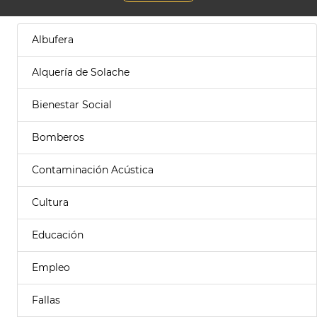
Albufera
Alquería de Solache
Bienestar Social
Bomberos
Contaminación Acústica
Cultura
Educación
Empleo
Fallas