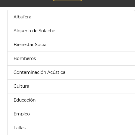
Albufera
Alquería de Solache
Bienestar Social
Bomberos
Contaminación Acústica
Cultura
Educación
Empleo
Fallas