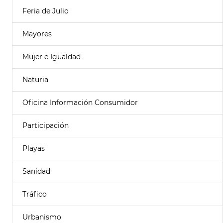
Feria de Julio
Mayores
Mujer e Igualdad
Naturia
Oficina Información Consumidor
Participación
Playas
Sanidad
Tráfico
Urbanismo