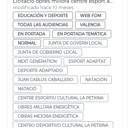
Licitació obres millora centre esport adaptat i natació La Petxina València
modificado hace 10 meses
EDUCACIÓN Y DEPORTE
WEB FDM
TODAS LAS AUDIENCIAS
VALENCIA
EN PORTADA
EN PORTADA TEMÁTICA
NORMAL
JUNTA DE GOVERN LOCAL
JUNTA DE GOBIERNO LOCAL
NEXT GENERATION
ESPORT ADAPTAT
DEPORTE ADAPTADO
JUAN CARLOS CABALLERO
NATACIÓN
NATACIÓ
CENTRE ESPORTIU CULTURAL LA PETXINA
OBRES MILLORA ENERGÈTICA
OBRAS MEJORA ENERGÉTICA
CENTRO DEPORTIVO CULTURAL LA PETXINA