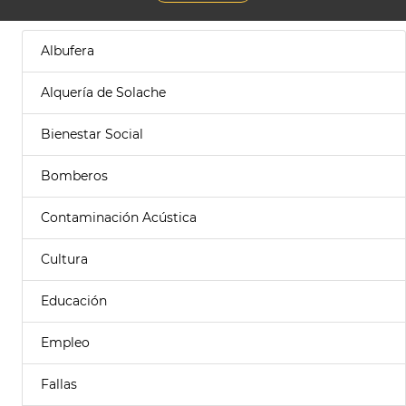
Albufera
Alquería de Solache
Bienestar Social
Bomberos
Contaminación Acústica
Cultura
Educación
Empleo
Fallas