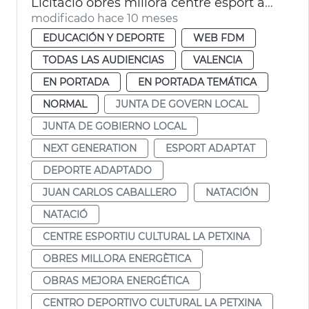
Licitació obres millora centre esport adaptat i natació La Petxina València
modificado hace 10 meses
EDUCACIÓN Y DEPORTE
WEB FDM
TODAS LAS AUDIENCIAS
VALENCIA
EN PORTADA
EN PORTADA TEMÁTICA
NORMAL
JUNTA DE GOVERN LOCAL
JUNTA DE GOBIERNO LOCAL
NEXT GENERATION
ESPORT ADAPTAT
DEPORTE ADAPTADO
JUAN CARLOS CABALLERO
NATACIÓN
NATACIÓ
CENTRE ESPORTIU CULTURAL LA PETXINA
OBRES MILLORA ENERGÈTICA
OBRAS MEJORA ENERGÉTICA
CENTRO DEPORTIVO CULTURAL LA PETXINA