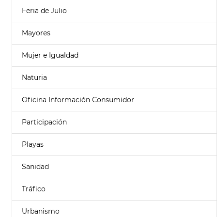
Feria de Julio
Mayores
Mujer e Igualdad
Naturia
Oficina Información Consumidor
Participación
Playas
Sanidad
Tráfico
Urbanismo