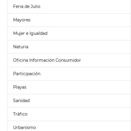
Feria de Julio
Mayores
Mujer e Igualdad
Naturia
Oficina Información Consumidor
Participación
Playas
Sanidad
Tráfico
Urbanismo