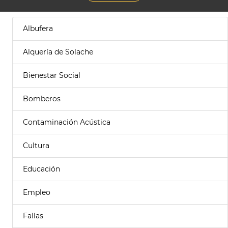
Albufera
Alquería de Solache
Bienestar Social
Bomberos
Contaminación Acústica
Cultura
Educación
Empleo
Fallas