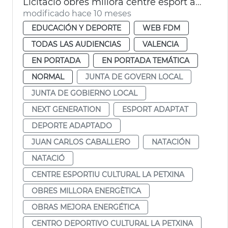
Licitació obres millora centre esport adaptat i natació La Petxina València
modificado hace 10 meses
EDUCACIÓN Y DEPORTE
WEB FDM
TODAS LAS AUDIENCIAS
VALENCIA
EN PORTADA
EN PORTADA TEMÁTICA
NORMAL
JUNTA DE GOVERN LOCAL
JUNTA DE GOBIERNO LOCAL
NEXT GENERATION
ESPORT ADAPTAT
DEPORTE ADAPTADO
JUAN CARLOS CABALLERO
NATACIÓN
NATACIÓ
CENTRE ESPORTIU CULTURAL LA PETXINA
OBRES MILLORA ENERGÈTICA
OBRAS MEJORA ENERGÉTICA
CENTRO DEPORTIVO CULTURAL LA PETXINA