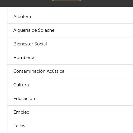
Albufera
Alquería de Solache
Bienestar Social
Bomberos
Contaminación Acústica
Cultura
Educación
Empleo
Fallas