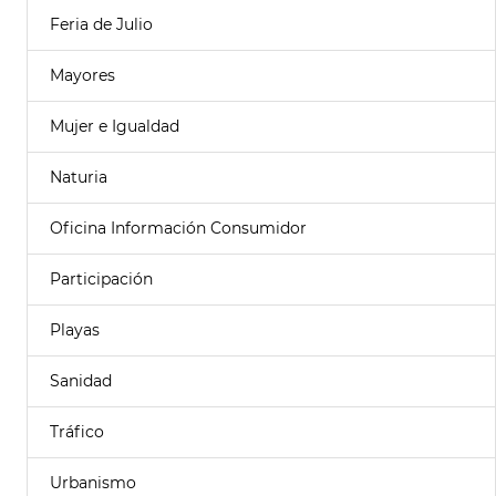
Feria de Julio
Mayores
Mujer e Igualdad
Naturia
Oficina Información Consumidor
Participación
Playas
Sanidad
Tráfico
Urbanismo