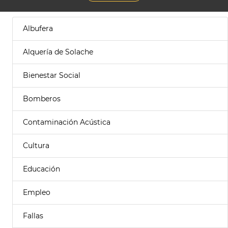
Albufera
Alquería de Solache
Bienestar Social
Bomberos
Contaminación Acústica
Cultura
Educación
Empleo
Fallas