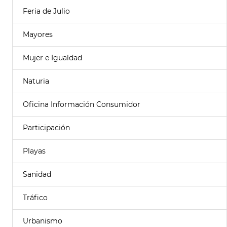
Feria de Julio
Mayores
Mujer e Igualdad
Naturia
Oficina Información Consumidor
Participación
Playas
Sanidad
Tráfico
Urbanismo