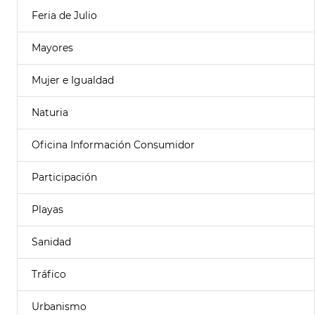
Feria de Julio
Mayores
Mujer e Igualdad
Naturia
Oficina Información Consumidor
Participación
Playas
Sanidad
Tráfico
Urbanismo