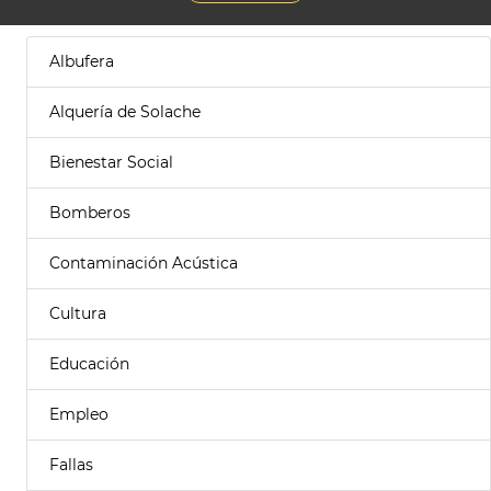
Albufera
Alquería de Solache
Bienestar Social
Bomberos
Contaminación Acústica
Cultura
Educación
Empleo
Fallas