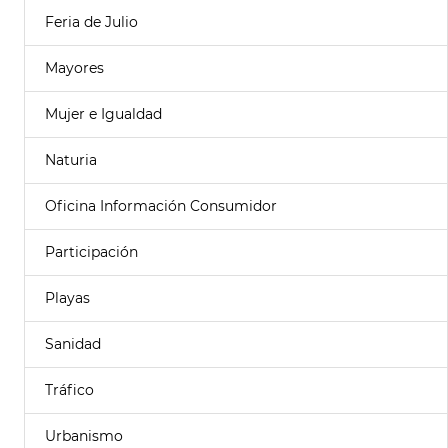
Feria de Julio
Mayores
Mujer e Igualdad
Naturia
Oficina Información Consumidor
Participación
Playas
Sanidad
Tráfico
Urbanismo