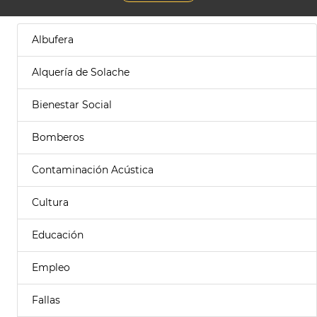
Albufera
Alquería de Solache
Bienestar Social
Bomberos
Contaminación Acústica
Cultura
Educación
Empleo
Fallas