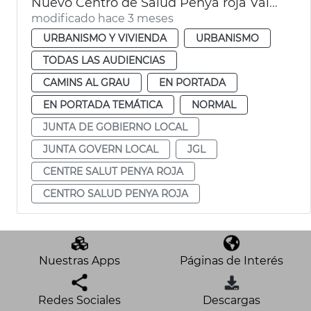
Nuevo Centro de Salud Penya roja València
modificado hace 3 meses
URBANISMO Y VIVIENDA
URBANISMO
TODAS LAS AUDIENCIAS
CAMINS AL GRAU
EN PORTADA
EN PORTADA TEMÁTICA
NORMAL
JUNTA DE GOBIERNO LOCAL
JUNTA GOVERN LOCAL
JGL
CENTRE SALUT PENYA ROJA
CENTRO SALUD PENYA ROJA
Nuestras Apps
Páginas de Interés
Redes Sociales
Descargas