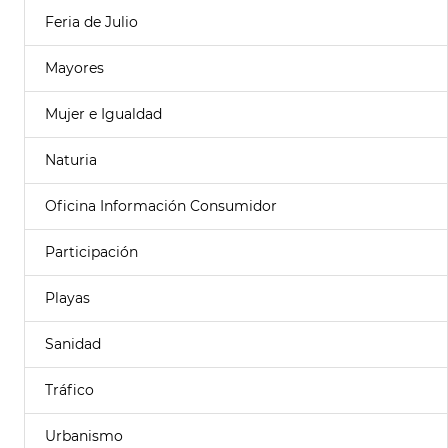
Feria de Julio
Mayores
Mujer e Igualdad
Naturia
Oficina Información Consumidor
Participación
Playas
Sanidad
Tráfico
Urbanismo