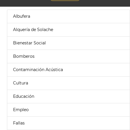
Albufera
Alquería de Solache
Bienestar Social
Bomberos
Contaminación Acústica
Cultura
Educación
Empleo
Fallas