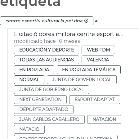
etiqueta
.
centre esportiu cultural la petxina
Licitació obres millora centre esport adaptat i natació La Petxina València
modificado hace 10 meses
EDUCACIÓN Y DEPORTE
WEB FDM
TODAS LAS AUDIENCIAS
VALENCIA
EN PORTADA
EN PORTADA TEMÁTICA
NORMAL
JUNTA DE GOVERN LOCAL
JUNTA DE GOBIERNO LOCAL
NEXT GENERATION
ESPORT ADAPTAT
DEPORTE ADAPTADO
JUAN CARLOS CABALLERO
NATACIÓN
NATACIÓ