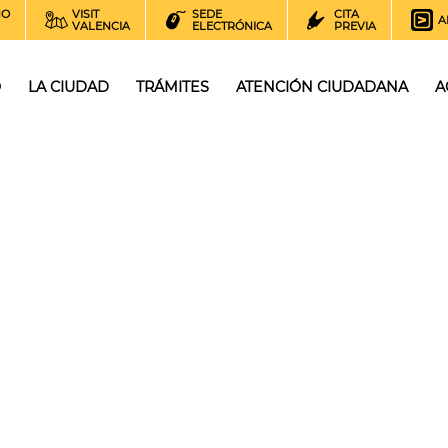
NO
VISIT
SEDE
CITA
A
VALENCIA
ELECTRÓNICA
PREVIA
O
LA CIUDAD
TRÁMITES
ATENCIÓN CIUDADANA
A