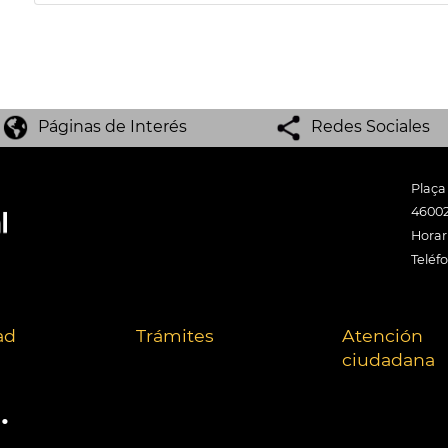
Páginas de Interés
Redes Sociales
Plaça
46002
Horari
Teléf
ad
Trámites
Atención
ciudadana
.