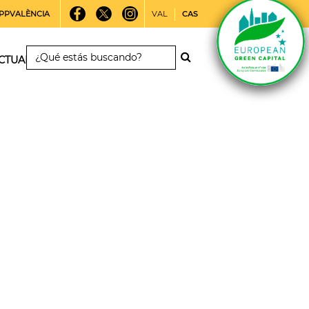
PPVALÈNCIA
VAL
CAS
CTUALIDAD