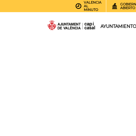
VALENCIA
GOBIER
AL
ABIERTO
MINUTO
AYUNTAMIENT