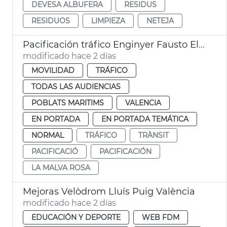
DEVESA ALBUFERA
RESIDUS
RESIDUOS
LIMPIEZA
NETEJA
Pacificación tráfico Enginyer Fausto Elío València
modificado hace 2 días
MOVILIDAD
TRÁFICO
TODAS LAS AUDIENCIAS
POBLATS MARITIMS
VALENCIA
EN PORTADA
EN PORTADA TEMÁTICA
NORMAL
TRÁFICO
TRÀNSIT
PACIFICACIÓ
PACIFICACIÓN
LA MALVA ROSA
Mejoras Velòdrom Lluís Puig València
modificado hace 2 días
EDUCACIÓN Y DEPORTE
WEB FDM