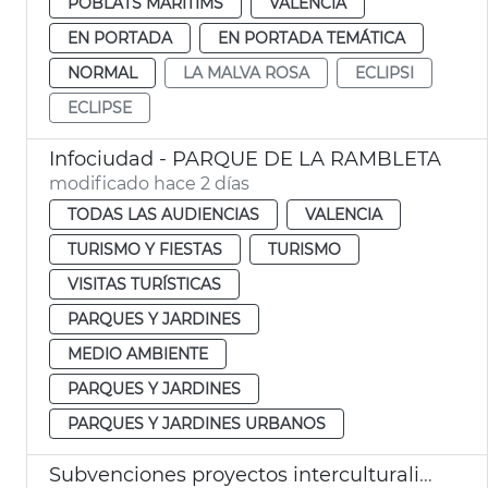
POBLATS MARITIMS
VALENCIA
EN PORTADA
EN PORTADA TEMÁTICA
NORMAL
LA MALVA ROSA
ECLIPSI
ECLIPSE
Infociudad - PARQUE DE LA RAMBLETA
modificado hace 2 días
TODAS LAS AUDIENCIAS
VALENCIA
TURISMO Y FIESTAS
TURISMO
VISITAS TURÍSTICAS
PARQUES Y JARDINES
MEDIO AMBIENTE
PARQUES Y JARDINES
PARQUES Y JARDINES URBANOS
Subvenciones proyectos interculturalidad, prevención del racismo y la xenofobia