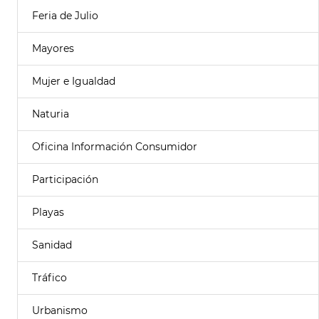
Feria de Julio
Mayores
Mujer e Igualdad
Naturia
Oficina Información Consumidor
Participación
Playas
Sanidad
Tráfico
Urbanismo