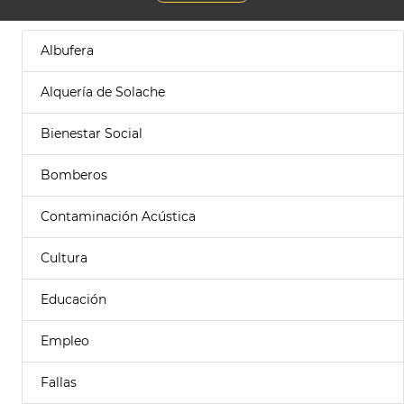
Albufera
Alquería de Solache
Bienestar Social
Bomberos
Contaminación Acústica
Cultura
Educación
Empleo
Fallas