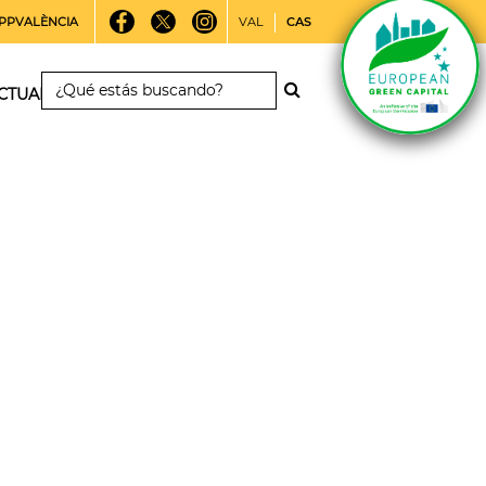
PPVALÈNCIA
VAL
CAS
CTUALIDAD