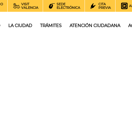
NO
VISIT
SEDE
CITA
A
VALENCIA
ELECTRÓNICA
PREVIA
O
LA CIUDAD
TRÁMITES
ATENCIÓN CIUDADANA
A