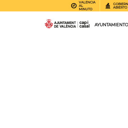
VALENCIA
GOBIER
AL
ABIERTO
MINUTO
AYUNTAMIENT