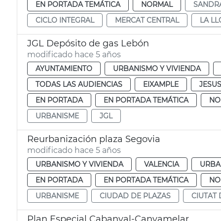
EN PORTADA TEMÁTICA
NORMAL
SANDR
CICLO INTEGRAL
MERCAT CENTRAL
LA LL
JGL Depósito de gas Lebón
modificado hace 5 años
AYUNTAMIENTO
URBANISMO Y VIVIENDA
TODAS LAS AUDIENCIAS
EIXAMPLE
JESU
EN PORTADA
EN PORTADA TEMÁTICA
NO
URBANISME
JGL
Reurbanización plaza Segovia
modificado hace 5 años
URBANISMO Y VIVIENDA
VALENCIA
URBA
EN PORTADA
EN PORTADA TEMÁTICA
NO
URBANISME
CIUDAD DE PLAZAS
CIUTAT 
Plan Especial Cabanyal-Canyamelar