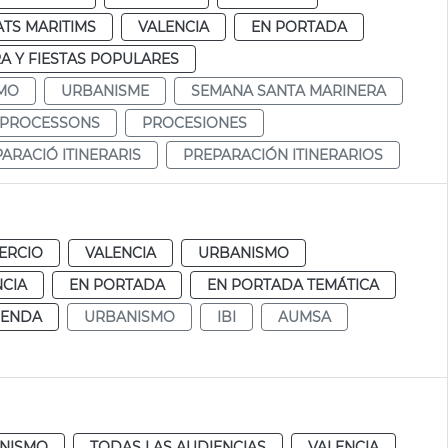
TS MARITIMS
VALENCIA
EN PORTADA
A Y FIESTAS POPULARES
MO
URBANISME
SEMANA SANTA MARINERA
PROCESSONS
PROCESIONES
ARACIÓ ITINERARIS
PREPARACIÓN ITINERARIOS
ERCIO
VALENCIA
URBANISMO
NCIA
EN PORTADA
EN PORTADA TEMÁTICA
IENDA
URBANISMO
IBI
AUMSA
NISMO
TODAS LAS AUDIENCIAS
VALENCIA