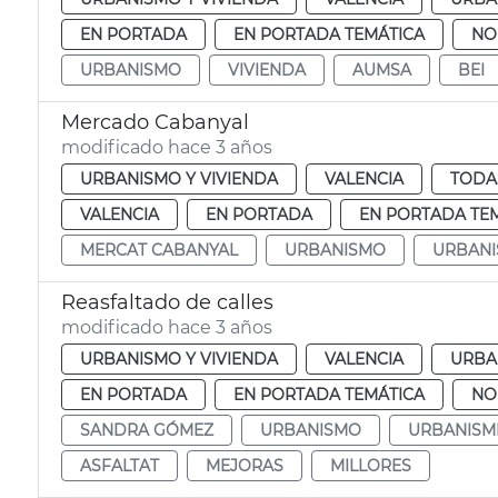
EN PORTADA
EN PORTADA TEMÁTICA
NO
URBANISMO
VIVIENDA
AUMSA
BEI
Mercado Cabanyal
modificado hace 3 años
URBANISMO Y VIVIENDA
VALENCIA
TODA
VALENCIA
EN PORTADA
EN PORTADA TE
MERCAT CABANYAL
URBANISMO
URBANI
Reasfaltado de calles
modificado hace 3 años
URBANISMO Y VIVIENDA
VALENCIA
URBA
EN PORTADA
EN PORTADA TEMÁTICA
NO
SANDRA GÓMEZ
URBANISMO
URBANISM
ASFALTAT
MEJORAS
MILLORES